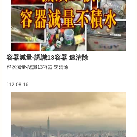
首
頁
網
站
導
覽
市
容器減量-認識13容器 速清除
政
信
容器減量-認識13容器 速清除
箱
常
112-08-16
見
問
題
桃
園
市
政