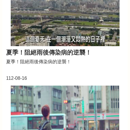
府
隱
私
權
政
策
政
夏季！阻絕雨後傳染病的逆襲！
府
夏季！阻絕雨後傳染病的逆襲！
網
站
資
112-08-16
料
開
放
宣
告
網
站
安