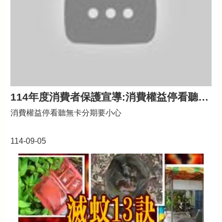
公
告
生
活
便
民
資
訊
114年度消費者保護宣導:消費權益停看聽無卡分期要小心
機
消費權益停看聽無卡分期要小心
關
通
訊
114-09-05
錄
相
關
資
料
回