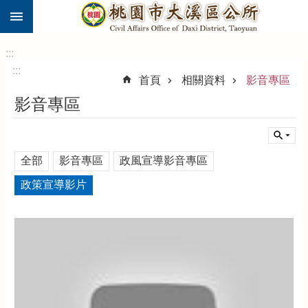
:::
跳到主要內容區塊
市
民
:::
卡
:::
首頁
相關資料
影音專區
進
影音專區
階
搜
尋
全部
影音專區
政風宣導影音專區
政策宣導影片
大
溪
區
介
紹
訊
息