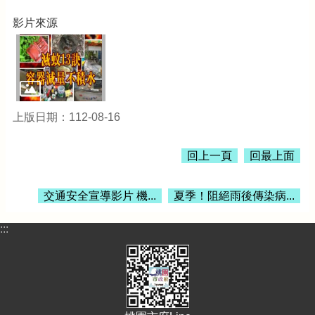
首
頁
影片來源
網
站
導
覽
上版日期：112-08-16
市
政
信
回上一頁
回最上面
箱
常
交通安全宣導影片 機...
夏季！阻絕雨後傳染病...
見
問
:::
題
桃
園
市
政