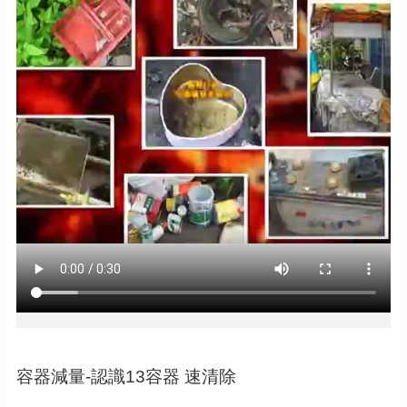
公
告
生
活
便
民
資
訊
機
關
通
訊
錄
相
關
資
料
容器減量-認識13容器 速清除
回