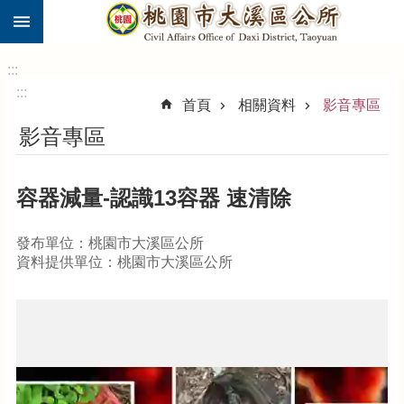
:::
跳到主要內容區塊
市
民
:::
卡
:::
首頁
相關資料
影音專區
進
影音專區
階
搜
尋
容器減量-認識13容器 速清除
發布單位：桃園市大溪區公所
大
資料提供單位：桃園市大溪區公所
溪
區
介
紹
訊
息