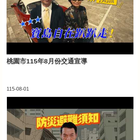
公
告
生
活
便
民
資
訊
桃園市115年8月份交通宣導
機
關
通
訊
115-08-01
錄
相
關
資
料
回