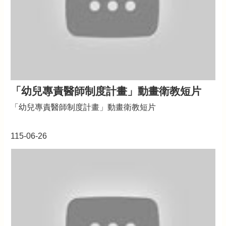
府
隱
私
權
政
策
政
「幼兒專責醫師制度計畫」動畫衛教短片
府
「幼兒專責醫師制度計畫」動畫衛教短片
網
站
資
115-06-26
料
開
放
宣
告
網
站
安