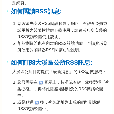
公
別網頁。
告
如何閱讀RSS訊息:
生
活
您必須先安裝RSS閱讀軟體，網路上有許多免費或
便
試用版之閱讀軟體供下載使用，請參考您所安裝的
民
RSS閱讀軟體使用說明。
資
訊
某些瀏覽器也有內建的RSS閱讀功能，也請參考您
所使用的瀏覽器RSS閱讀功能說明。
機
關
如何訂閱大溪區公所RSS訊息:
通
訊
大溪區公所目前提供「最新消息」的RSS訂閱服務：
錄
您只需要在
圖示上，按滑鼠右鍵，然後選擇「複
相
關
製捷徑」，再將此捷徑複製到您的RSS閱讀軟體
資
中。
料
或是點選
後，複製網址列出現的網址到您的
RSS閱讀軟體中。
回