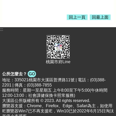
首
頁
回上一頁
回最上面
網
站
導
:::
覽
市
政
信
箱
桃園市府Line
常
公所怎麼去？
GO
見
地址：335021桃園市大溪區普濟路11號 | 電話：(03)388-
問
2201 | 傳真：(03)388-7855
題
服務時間：星期一至星期五 上午8:00至下午5:00(午休時間
12:00-13:00；社會課健保換卡照常服務)
桃
大溪區公所版權所有 © 2023. All rights reserved.
園
瀏覽器支援：Chrome、Firefox、Edge、Safari為主，如使用
市
IE瀏覽器Win7已不再支援IE，Win10已於2022年6月15日淘汰
政