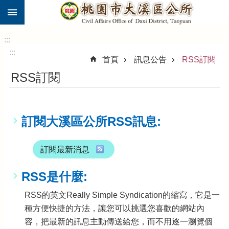
:::
跳到主要內容區塊
市
民
:::
卡
:::
首頁
訊息公告
RSS訂閱
進
RSS訂閱
階
搜
尋
訂閱大溪區公所RSS訊息:
大
訂閱最新消息
溪
區
RSS是什麼:
介
紹
RSS的英文Really Simple Syndication的縮寫，它是一
種方便快捷的方法，讓您可以挑選您喜歡的網站內
訊
息
容，把最新的訊息主動傳送給您，而不用逐一瀏覽個