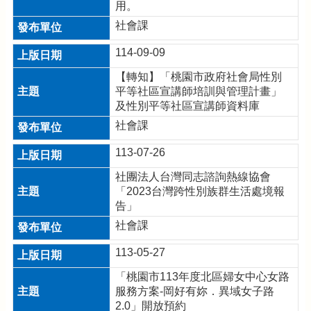
用。
首
頁
社會課
網
114-09-09
站
導
【轉知】「桃園市政府社會局性別
覽
平等社區宣講師培訓與管理計畫」
及性別平等社區宣講師資料庫
市
社會課
政
信
113-07-26
箱
社團法人台灣同志諮詢熱線協會
常
「2023台灣跨性別族群生活處境報
見
告」
問
社會課
題
113-05-27
桃
園
「桃園市113年度北區婦女中心女路
市
服務方案-岡好有妳．異域女子路
政
2.0」開放預約