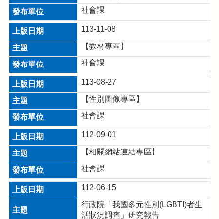
府
社會課
隱
113-11-08
私
權
【教材專區】
政
社會課
策
113-08-27
政
府
【性別圖像專區】
網
社會課
站
資
112-09-01
料
開
【相關網站連結專區】
放
宣
社會課
告
112-06-15
網
行政院「我國多元性別(LGBTI)者生
站
活狀況調查」研究報告
安