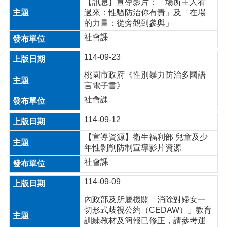
【訊息】宣導影片：「場所主人看
公
過來：性騷防治你有責」及「在場
告
的力量：從旁觀到參與」
生
社會課
活
便
114-09-23
民
資
桃園市政府《性別暴力防治多國語
訊
言電子書》
社會課
機
關
114-09-12
通
訊
【宣導資源】衛生福利部 兒童及少
錄
年性剝削防制宣導影片資源
社會課
相
關
114-09-09
資
料
內政部及所屬機關「消除對婦女一
切形式歧視公約（CEDAW）」教育
訓練教材及簡報已修正，請參考運
回