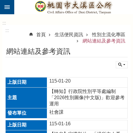
:::
跳到主要內容區塊
市
民
:::
卡
:::
首頁
生活便民資訊
性別主流化專區
進
網站連結及參考資訊
階
網站連結及參考資訊
搜
尋
115-01-20
大
【轉知】行政院性別平等處編制
溪
「2026性別圖像(中文版)」歡迎參考
區
運用
介
紹
社會課
訊
115-01-16
息