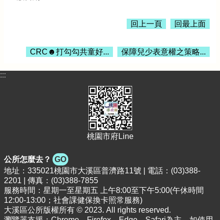
公
告
回上一頁
回最上面
生
活
CRC☻打勾勾共童好...
保障兒少表意權之策略...
便
民
資
:::
訊
機
關
通
訊
桃園市府Line
錄
公所怎麼去？
GO
相
地址：335021桃園市大溪區普濟路11號 | 電話：(03)388-
關
2201 | 傳真：(03)388-7855
資
服務時間：星期一至星期五 上午8:00至下午5:00(午休時間
料
12:00-13:00；社會課健保換卡照常服務)
大溪區公所版權所有 © 2023. All rights reserved.
回
瀏覽器支援：Chrome、Firefox、Edge、Safari為主，如使用