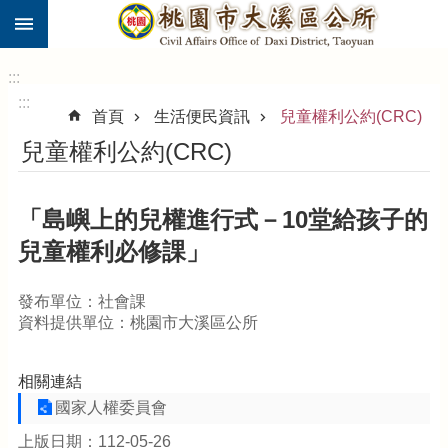
:::
跳到主要內容區塊
市
民
:::
卡
:::
首頁
生活便民資訊
兒童權利公約(CRC)
進
兒童權利公約(CRC)
階
搜
尋
「島嶼上的兒權進行式－10堂給孩子的
兒童權利必修課」
大
發布單位：社會課
溪
資料提供單位：桃園市大溪區公所
區
介
紹
相關連結
國家人權委員會
訊
息
上版日期：112-05-26