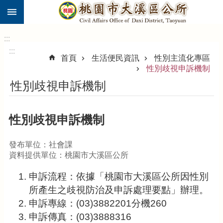
:::
跳到主要內容區塊
市
民
:::
卡
:::
首頁
生活便民資訊
性別主流化專區
進
性別歧視申訴機制
階
性別歧視申訴機制
搜
尋
性別歧視申訴機制
大
發布單位：社會課
溪
資料提供單位：桃園市大溪區公所
區
介
申訴流程：依據「桃園市大溪區公所因性別
紹
所產生之歧視防治及申訴處理要點」辦理。
申訴專線：(03)3882201分機260
訊
息
申訴傳真：(03)3888316