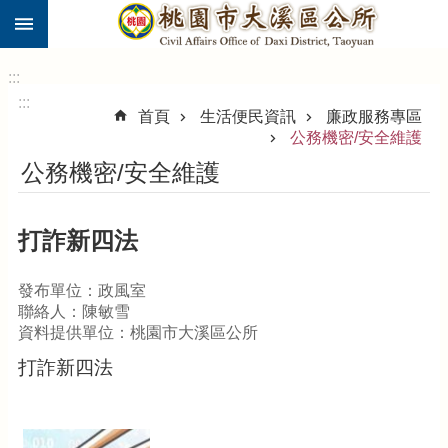
:::
跳到主要內容區塊
市
民
:::
卡
:::
首頁
生活便民資訊
廉政服務專區
進
公務機密/安全維護
階
公務機密/安全維護
搜
尋
打詐新四法
大
發布單位：政風室
溪
聯絡人：陳敏雪
區
資料提供單位：桃園市大溪區公所
介
打詐新四法
紹
訊
息