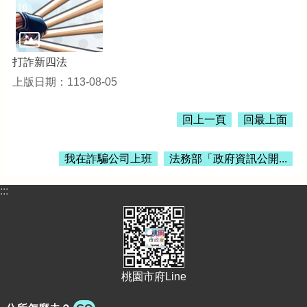
公
告
生
活
打詐新四法
便
上版日期：113-08-05
民
資
訊
回上一頁
回最上面
機
關
我在詐騙公司上班
法務部「政府資訊公開...
通
訊
:::
錄
相
關
資
料
桃園市府Line
回