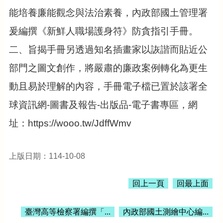
公
能培養廉能觀念與法治素養，內政部國土管理署
告
爰編撰《新鮮人職場護身符》防貪指引手冊。
生
活
二、旨揭手冊另透過知名插畫家以詼諧而貼近公
便
民
部門之圖文創作，將嚴肅的廉政案例轉化為更生
資
訊
動且易於理解的內容，手冊電子檔已置於該署全
機
球資訊網-圖書及報告-出版品-電子書專區，網
關
址：https://wooo.tw/JdffWmv
通
訊
錄
上版日期：114-10-08
相
關
回上一頁
回最上面
資
料
臺灣高等檢察署編撰「...
內政部國土測繪中心編...
回