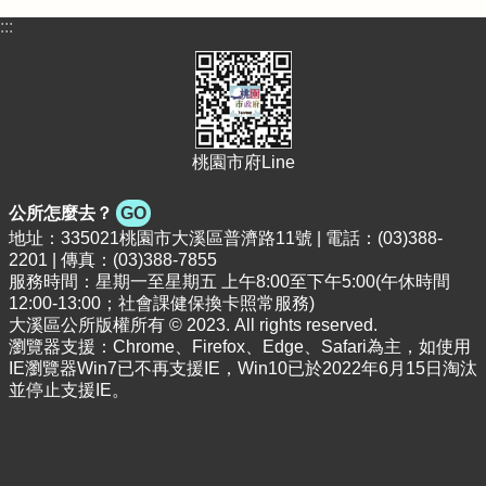
首
:::
頁
網
站
導
覽
桃園市府Line
市
政
公所怎麼去？
GO
信
地址：335021桃園市大溪區普濟路11號 | 電話：(03)388-
箱
2201 | 傳真：(03)388-7855
服務時間：星期一至星期五 上午8:00至下午5:00(午休時間
常
12:00-13:00；社會課健保換卡照常服務)
見
大溪區公所版權所有 © 2023. All rights reserved.
問
瀏覽器支援：Chrome、Firefox、Edge、Safari為主，如使用
題
IE瀏覽器Win7已不再支援IE，Win10已於2022年6月15日淘汰
並停止支援IE。
桃
園
市
政