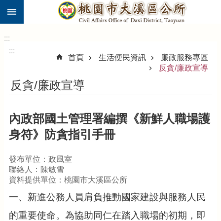
:::
跳到主要內容區塊
市
民
:::
卡
:::
首頁
生活便民資訊
廉政服務專區
進
反貪/廉政宣導
階
反貪/廉政宣導
搜
尋
內政部國土管理署編撰《新鮮人職場護
身符》防貪指引手冊
大
溪
發布單位：政風室
區
聯絡人：陳敏雪
介
資料提供單位：桃園市大溪區公所
紹
一、新進公務人員肩負推動國家建設與服務人民
訊
息
的重要使命。為協助同仁在踏入職場的初期，即