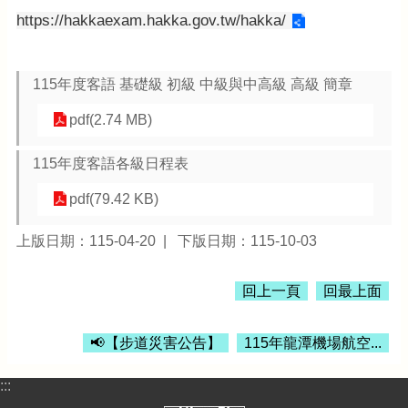
首
https://hakkaexam.hakka.gov.tw/hakka/
頁
網
站
115年度客語 基礎級 初級 中級與中高級 高級 簡章
導
pdf(2.74 MB)
覽
市
115年度客語各級日程表
政
信
pdf(79.42 KB)
箱
上版日期：115-04-20
下版日期：115-10-03
常
見
問
回上一頁
回最上面
題
桃
📢【步道災害公告】
115年龍潭機場航空...
園
市
:::
政