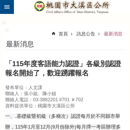
:::
跳到主要內容區塊
市
民
:::
卡
:::
首頁
訊息公告
最新消息
進
最新消息
階
搜
尋
「115年度客語能力認證」各級別認證
報名開始了，歡迎踴躍報名
大
發布單位：人文課
溪
聯絡人：張小姐、陳小姐
區
聯絡人電話：03-3882201 #701 ＃702
介
資料提供單位：桃園市大溪區公所
紹
一、.基礎級暨初級（多梯次）認證每月於不同縣市舉
訊
息
辦，115年1月至12月(9月份除外)每月擇一考區辦理多