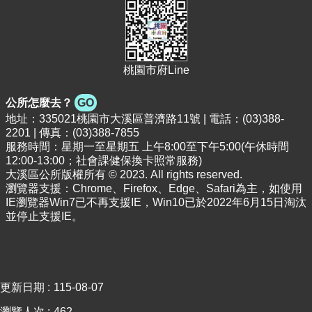
府
隱
私
權
桃園市府Line
政
策
公所怎麼去？
GO
地址：335021桃園市大溪區普濟路11號 | 電話：(03)388-
政
2201 | 傳真：(03)388-7855
府
服務時間：星期一至星期五 上午8:00至下午5:00(午休時間
網
12:00-13:00；社會課健保換卡照常服務)
站
大溪區公所版權所有 © 2023. All rights reserved.
資
瀏覽器支援：Chrome、Firefox、Edge、Safari為主，如使用
料
IE瀏覽器Win7已不再支援IE，Win10已於2022年6月15日淘汰
開
並停止支援IE。
放
宣
告
網
更新日期
115-08-07
站
安
瀏覽人次
462